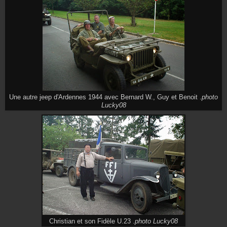
Une autre jeep d'Ardennes 1944 avec Bernard W., Guy et Benoit .
photo
Lucky08
Christian et son Fidèle U.23 .
photo Lucky08